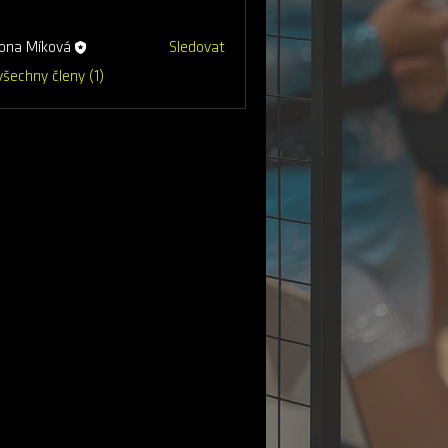
ona Míková
Sledovat
Míková
všechny členy (1)