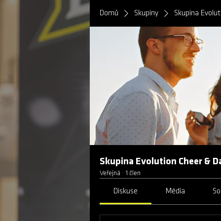
Domů
Skupiny
Skupina Evolu
Skupina Evolution Cheer & D
Veřejná
·
1 člen
Diskuse
Média
So