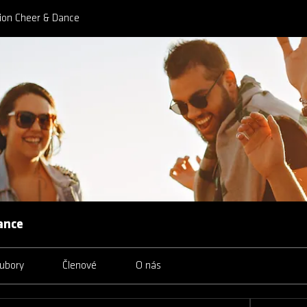
tion Cheer & Dance
ance
ubory
Členové
O nás