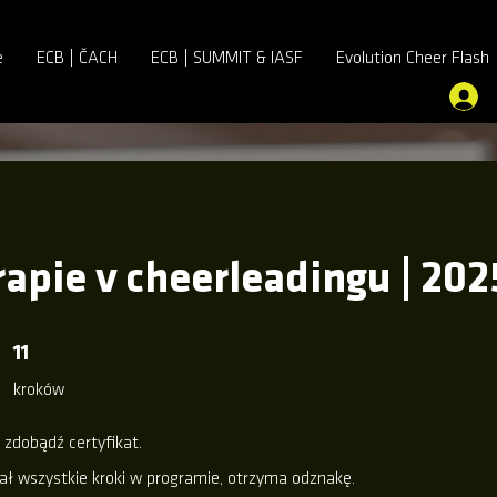
e
ECB | ČACH
ECB | SUMMIT & IASF
Evolution Cheer Flash
rapie v cheerleadingu | 202
11 kroków
11
kroków
 zdobądź certyfikat.
ał wszystkie kroki w programie, otrzyma odznakę.