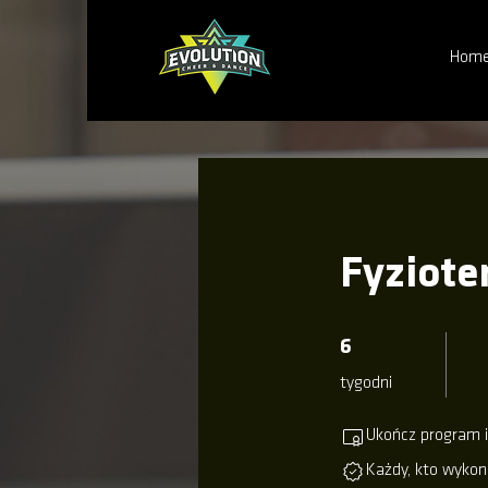
Hom
Fyziote
6 tygodni
6
tygodni
Ukończ program i
Każdy, kto wykon