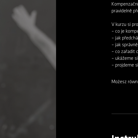
Kompenzační c
pravidelně p
V kurzu si pr
– co je kompe
– jak předchá
– jak správně
– co zařadit 
– ukážeme si 
Możesz równi