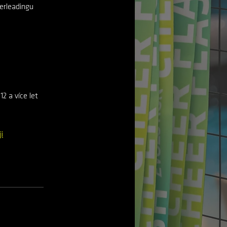
eerleadingu
2 a více let
i