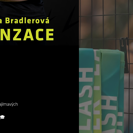
ajímavých
 🎓