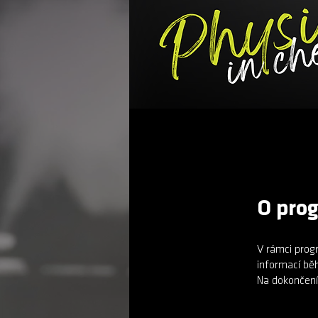
O pro
V rámci prog
informací bě
Na dokončení 