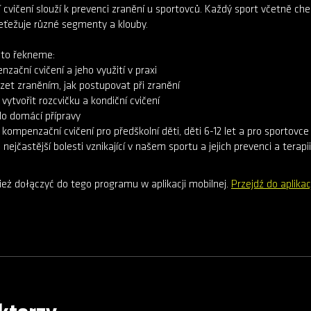
vičení slouží k prevenci zranění u sportovců. Každý sport včetně ch
řeťežuje různé segmenty a klouby.
oto řekneme:
nzační cvičení a jeho využití v praxi
zet zraněním, jak postupovat při zranění
 vytvořit rozcvičku a kondiční cvičení
do domácí přípravy
kompenzační cvičení pro předškolní děti, děti 6-12 let a pro sportovce 1
eż dołączyć do tego programu w aplikacji mobilnej.
Przejdź do aplikacj