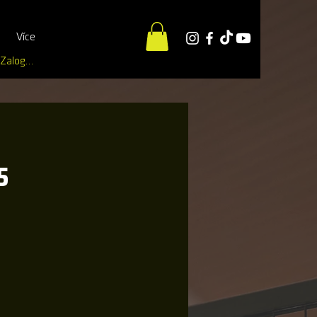
Více
Zaloguj się
5