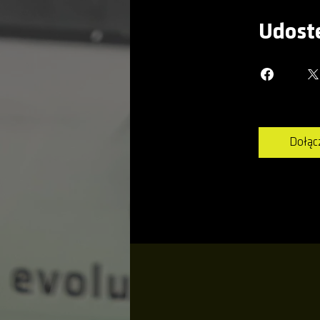
Udost
Dołąc