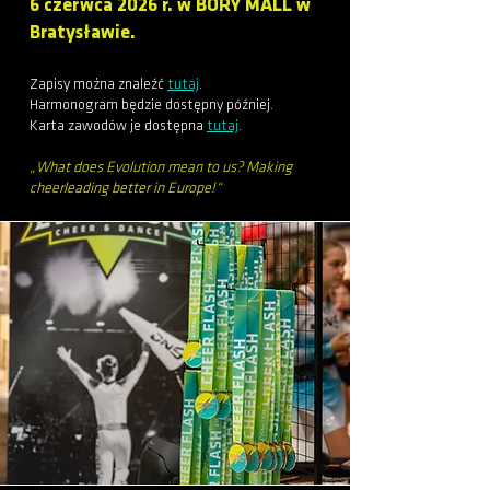
6 czerwca 2026 r. w BORY MALL w
Bratysławie.
Zapisy można znaleźć
tutaj
.
Harmonogram będzie dostępny później.
Karta zawodów je dostępna
tutaj
.
„What does Evolution mean to us? Making
cheerleading better in Europe!“