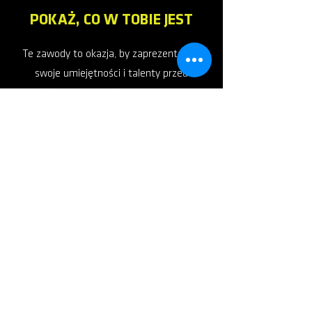
POKAŻ, CO W TOBIE JEST
Te zawody to okazja, by zaprezentować
swoje umiejętności i talenty przed
publicznością! Każdy sportowiec ma
szansę zabłysnąć. 🎉 Oprócz strefy
rywalizacji, będziesz mieć okazję
przemawiać do mikrofonu i być w
centrum uwagi nie tylko podczas
występu, dzięki czemu każdy będzie mógł
cieszyć się chwilą chwały. Przyjdź i
rywalizuj z innymi pasjonatami, zdobądź
cenne doświadczenie, a co najważniejsze,
baw się dobrze w pełnej energii i wsparcia
atmosferze, gdzie każdy występ
zasługuje na brawa. 🙌