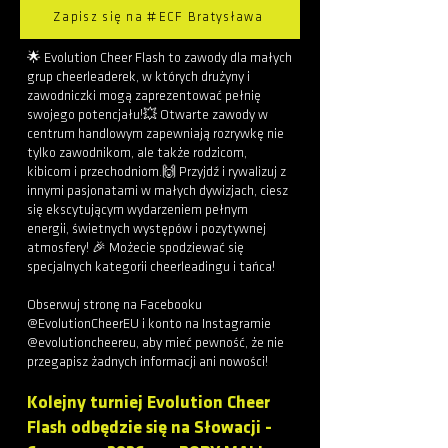
Zapisz się na #ECF Bratysława
🌟 Evolution Cheer Flash to zawody dla małych
grup cheerleaderek, w których drużyny i
zawodniczki mogą zaprezentować pełnię
swojego potencjału!💥 Otwarte zawody w
centrum handlowym zapewniają rozrywkę nie
tylko zawodnikom, ale także rodzicom,
kibicom i przechodniom.🙌 Przyjdź i rywalizuj z
innymi pasjonatami w małych dywizjach, ciesz
się ekscytującym wydarzeniem pełnym
energii, świetnych występów i pozytywnej
atmosfery!
🎉 Możecie spodziewać się
specjalnych kategorii cheerleadingu i tańca!
Obserwuj stronę na Facebooku
@EvolutionCheerEU i konto na Instagramie
@evolutioncheereu, aby mieć pewność, że nie
przegapisz żadnych informacji ani nowości!
Kolejny turniej Evolution Cheer
Flash odbędzie się na Słowacji -