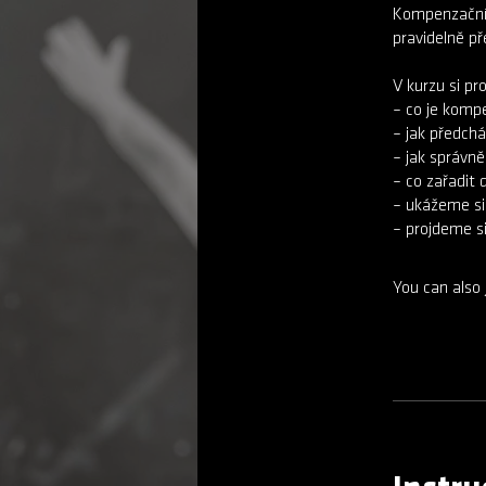
Kompenzační c
pravidelně p
V kurzu si pr
– co je kompe
– jak předchá
– jak správně
– co zařadit 
– ukážeme si 
You can also 