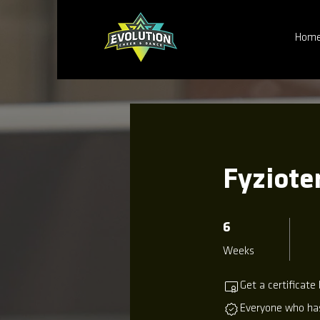
Hom
Fyziote
6 Weeks
6
Weeks
Get a certificate
Everyone who has