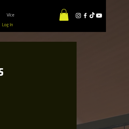
Více
Log In
5