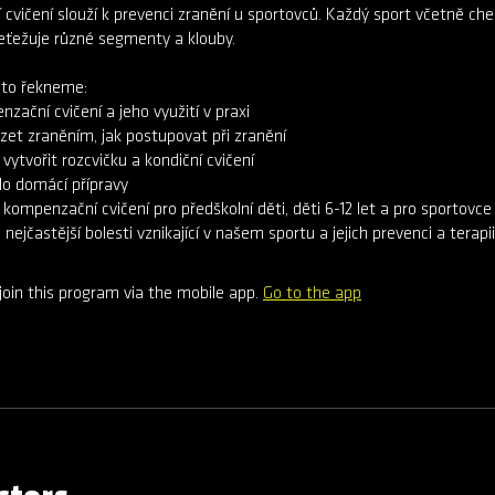
vičení slouží k prevenci zranění u sportovců. Každý sport včetně ch
řeťežuje různé segmenty a klouby.
oto řekneme:
nzační cvičení a jeho využití v praxi
zet zraněním, jak postupovat při zranění
 vytvořit rozcvičku a kondiční cvičení
do domácí přípravy
kompenzační cvičení pro předškolní děti, děti 6-12 let a pro sportovce 1
join this program via the mobile app.
Go to the app