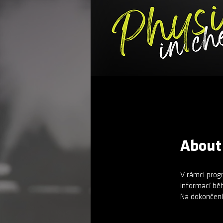
About
V rámci prog
informací bě
Na dokončení 