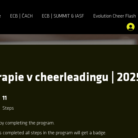
e
ECB | ČACH
ECB | SUMMIT & IASF
Evolution Cheer Flash
rapie v cheerleadingu | 202
11 Steps
11
Steps
 by completing the program.
 completed all steps in the program will get a badge.