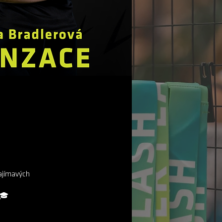
ajímavých
 🎓