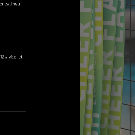
eerleadingu
2 a více let