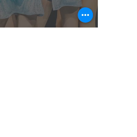
Evolution Cheer & Dance s.r.o.
Sídlo společnosti:
Korunní 2569/108,
Vinohrady (Praha 10), 101 00 Praha
Spisová značka:
C 394727/MSPH Městský
soud v Praze
IČO:
19980094
Kontaktní e-mail: