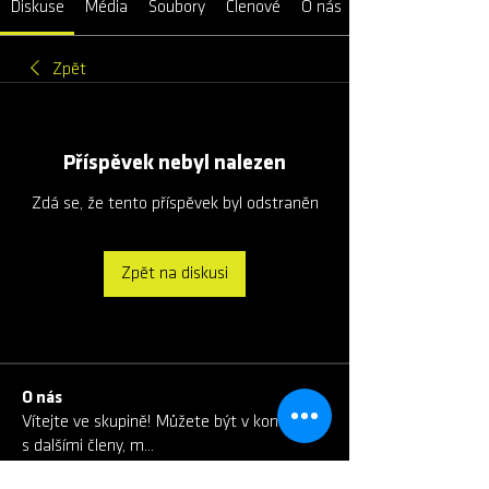
Diskuse
Média
Soubory
Členové
O nás
Zpět
Příspěvek nebyl nalezen
Zdá se, že tento příspěvek byl odstraněn
Zpět na diskusi
O nás
Vítejte ve skupině! Můžete být v kontaktu
s dalšími členy, m
...
Více zde